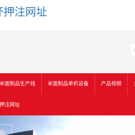
杯押注网址
米面制品生产线
米面制品单机设备
产品视频
杯押注网址