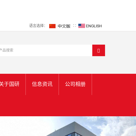
语言选择：
∷
关于国研
信息资讯
公司相册