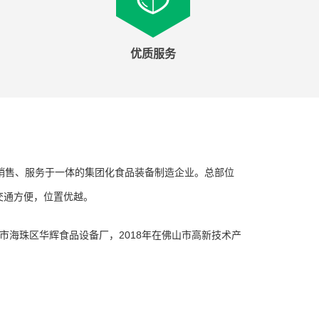
优质服务
、销售、服务于一体的集团化食品装备制造企业。总部位
交通方便，位置优越。
州市海珠区华辉食品设备厂，2018年在佛山市高新技术产