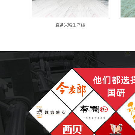
直条米粉生产线