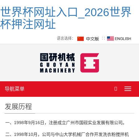
世界杯网址入口_2026世界
杯押注网址
语言选择：
∷
导航菜单
Toggl
navig
发展历程
一、1998年9月16日，注册成立广州市国砚实业发展有限公司。
二、1998年10月，公司与中山大学机械厂合作开发洗衣粉搅拌机