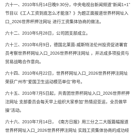
六十一、2010年5月14日晚9:30分，中央电视台新闻频道“新闻1+1”
节目以《工人工资到底怎么才能涨？》为题正面报道世界杯网址入
口_2026世界杯押注网址 进行工资集体协商的做法。
六十二、2010年5月28日，公司团支部成立。
六十三、2010年6月9日，德国北莱茵-威斯特法伦州投资促进署官
员考察世界杯网址入口_2026世界杯押注网址 ，并达成多项投资与
贸易战略合作意向。
六十四、2010年6月22日，世界杯网址入口_2026世界杯押注网址
荣获广州市“爱国卫生运动模范单位”称号。
六十五、2010年7月5日起，共青团世界杯网址入口_2026世界杯押
注网址 支部委员会每天早上组织大家参加“热情迎亚运，全员做早
操”活动。
六十六、2010年7月14日，《南方日报》用三分之二大版篇幅报道
世界杯网址入口_2026世界杯押注网址 实践工资集体协商的成功经