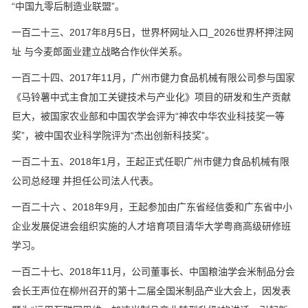
“中国九零后制造业联盟”。
一百二十三、2017年8月5日，世界杯网址入口_2026世界杯押注网
址 与今麦郎面业建立战略合作伙伴关系。
一百二十四、2017年11月，广州市健力食品机械有限公司参与国家
《马铃薯中式主食加工关键技术与产业化》项目的研发和生产贡献
巨大，被国家农业部和中国农学会评为“神农中华农业科技奖一等
奖”，被中国农业科学院评为“杰出创新科技奖”。
一百二十五、2018年1月，王起正式任职广州市健力食品机械有限
公司总经理 并担任公司法人代表。
一百二十六 、2018年9月，王起参加由广东省经信委和广东省中小
企业发展促进会组织实施的人才培育项目清华大学粤商高级研修班
学习。
一百二十七、2018年11月，公司董事长、中国粮油学会米制品分会
会长王声位在柳州召开的第十二届全国米制品产业大会上，因发表