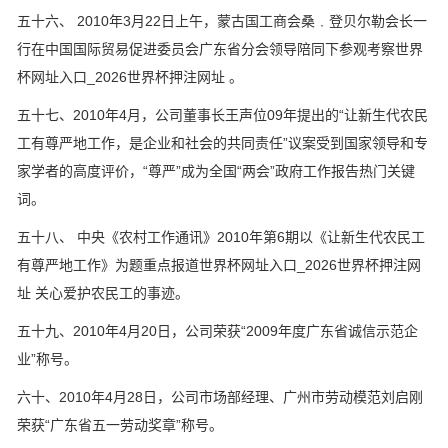
五十六、 2010年3月22日上午，蒙古国工商会桑﹒登贝尔勒会长一
行在中国国际贸易促进委员会广东省分会领导陪同下参观考察世界
杯网址入口_2026世界杯押注网址 。
五十七、2010年4月，公司董事长王声位09年提出的“让新生代农民
工有尊严地工作，是企业和社会的共同责任”议案受到国家领导和专
家学者的高度评价，“尊严”成为全国“两会”政府工作报告热门关键
词。
五十八、 中央《农村工作通讯》2010年第6期以《让新生代农民工
有尊严地工作》为题重点报道世界杯网址入口_2026世界杯押注网
址 关心爱护农民工的事迹。
五十九、2010年4月20日，公司荣获“2009年度广东省诚信示范企
业”称号。
六十、2010年4月28日，公司市场部经理、广州市劳动模范刘启刚
荣获“广东省五一劳动奖章”称号。