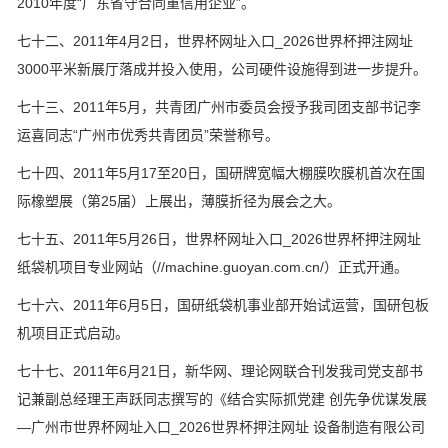
2010年度“广东省守合同重信用企业”。
七十二、2011年4月2日，世界杯网址入口_2026世界杯押注网址
3000平米新展厅落成并投入使用，公司硬件设施得到进一步提升。
七十三、2011年5月，共青团广州市委员会授予我司团支部书记李
运喜同志“广州市优秀共青团员”荣誉称号。
七十四、2011年5月17至20日，国研牌宽幅大棚膜吹膜机首次在国
际橡塑展（第25届）上展出，薄膜折径为展会之大。
七十五、2011年5月26日，世界杯网址入口_2026世界杯押注网址
纸袋机项目专业网站（//machine.guoyan.com.cn/）正式开通。
七十六、2011年6月5日，国研纸袋机事业部开始试运营，国研包板
机项目正式启动。
七十七、2011年6月21日，新华网、理论网联合刊发我司党支部书
记兼副总经理王声跃同志撰写的《结合实际抓党建 创先争优谋发展
—广州市世界杯网址入口_2026世界杯押注网址 设备制造有限公司