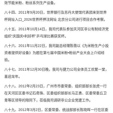
效节能米粉、粉丝系列生产设备。
八十四、2011年9月20日，世界银行及苏丹大使馆代表团来到世界
杯网址入口_2026世界杯押注网址 北京分公司进行项目合作考察。
八十五、2011年10月14日，我司代表队参加天河区非公有制经济党
组织“庆国庆•利好杯”乒乓球比赛获奖杯。
八十六、2011年11月22日，我司副总经理陈蓓以《为米粉生产小投
资者提供好设备》为题在第七届中国米粉•粉丝产业大会上介绍经
验。
八十七、2011年12月30日晚，我司与健力公司全体员工欢聚一堂，
喜迎龙年。
八十八、2012年2月23日，广州市市委常委、组织部部长张虎一行
在天河区区委书记石奇珠、区委组织部部长马正勇、区委常委丘卫
青等区领导的陪同下，莅临我司调研非公企业党建工作。
八十九、2012年3月2日，区委常委、统战部部长陈晓晖一行在区委