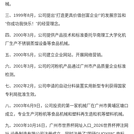
械。
三、1999年8月，公司提出“打造更具价值创富企业!”的发展宗旨和
“你成功我快乐！”的经营理念。
四、2000年3月，公司提供产品技术和标准委托华南理工大学化机
厂生产不锈钢蒸馏设备等食品机械。
五、2000年5月，公司建立企业网站，开展网络营销。
六、2001年3月，公司的河粉机产品通过广州市产品质量企业标准
检测。
七、2002年2月，公司申请的自动分料装置实用新型专利获得国家
专利局批准生效。
八、2003年6月9日，公司投资的第一家机械厂在广州市黄埔区塘口
成立，专业生产河粉机等食品机械和塑料再生造粒机等塑料机械。
九、2003年10月16日，广州市世界杯网址入口_2026世界杯押注网
址 设备制造有限公司注册成立，同时注册了“国研GUOYAN” 商标。